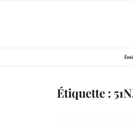
Accéder
au
contenu
principal
Émi
Étiquette :
51N