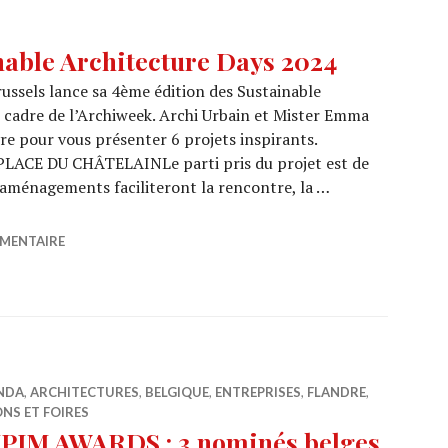
able Architecture Days 2024
russels lance sa 4ème édition des Sustainable
e cadre de l’Archiweek. Archi Urbain et Mister Emma
re pour vous présenter 6 projets inspirants.
PLACE DU CHÂTELAINLe parti pris du projet est de
s aménagements faciliteront la rencontre, la …
stainable Architecture Days 2024
MMENTAIRE
NDA
,
ARCHITECTURES
,
BELGIQUE
,
ENTREPRISES
,
FLANDRE
,
NS ET FOIRES
PIM AWARDS : 3 nominés belges