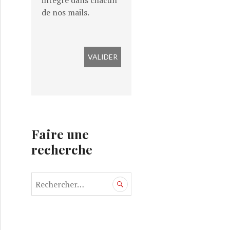
intégré dans chacun
de nos mails.
Faire une
0) : 51N4E / Ferme du Chaudron
recherche
R
e
c
h
e