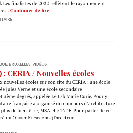
l. Les finalistes de 2022 reflètent le rayonnement
MIPIM AWARDS 2022 : 3 projets belge
nce …
Continuer de lire
NTAIRE
QUE
,
BRUXELLES
,
VIDÉOS
 : CERIA / Nouvelles écoles
 nouvelles écoles sur son site du CERIA : une école
ée Jules Verne et une école secondaire
 3ème degrés, appelée Le Lab Marie Curie. Pour y
aire française a organisé un concours d’architecture
 plus de bien-être, MSA et 51N4E. Pour parler de ce
réuni Olivier Kiesecoms (Directeur …
16/01) : CERIA / Nouvelles écoles