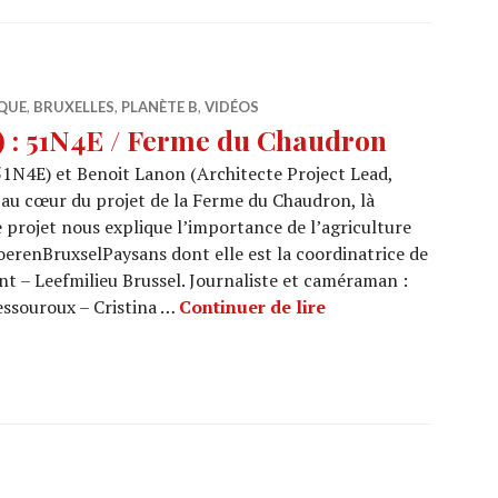
QUE
,
BRUXELLES
,
PLANÈTE B
,
VIDÉOS
 : 51N4E / Ferme du Chaudron
51N4E) et Benoit Lanon (Architecte Project Lead,
u cœur du projet de la Ferme du Chaudron, là
 projet nous explique l’importance de l’agriculture
BoerenBruxselPaysans dont elle est la coordinatrice de
t – Leefmilieu Brussel. Journaliste et caméraman :
ARCHI URBAIN (15/1
ssouroux – Cristina …
Continuer de lire