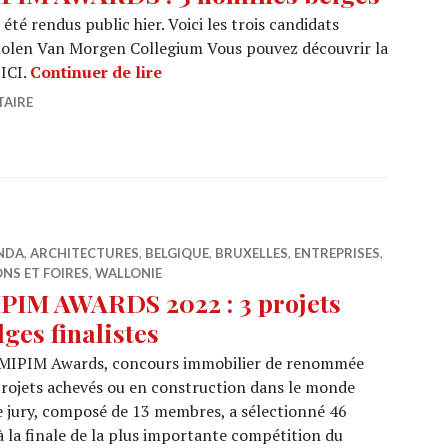
té rendus public hier. Voici les trois candidats
cholen Van Morgen Collegium Vous pouvez découvrir la
MIPIM AWARDS : 3 nominés belges
 ICI.
Continuer de lire
TAIRE
NDA
,
ARCHITECTURES
,
BELGIQUE
,
BRUXELLES
,
ENTREPRISES
,
NS ET FOIRES
,
WALLONIE
PIM AWARDS 2022 : 3 projets
lges finalistes
 MIPIM Awards, concours immobilier de renommée
rojets achevés ou en construction dans le monde
 Le jury, composé de 13 membres, a sélectionné 46
à la finale de la plus importante compétition du