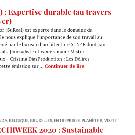
: Expertise durable (au travers
wer)
r (SuReal) est experte dans le domaine du
lle nous explique l’importance de son travail au
ené par le bureau d’architecture 51N4E dont Jan
ils. Journaliste et caméraman : Mister
– Cristina DiasProduction : Les Délires
ARCHI URBAIN (15/08) 
cette émission sur …
Continuer de lire
NDA
,
BELGIQUE
,
BRUXELLES
,
ENTREPRISES
,
PLANÈTE B
,
VISITE
CHIWEEK 2020 : Sustainable