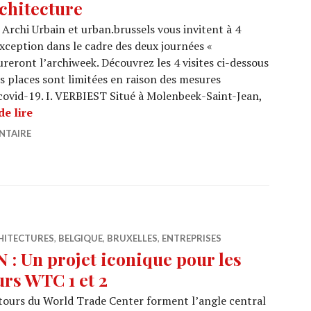
chitecture
Archi Urbain et urban.brussels vous invitent à 4
’exception dans le cadre des deux journées «
ureront l’archiweek. Découvrez les 4 visites ci-dessous
s places sont limitées en raison des mesures
a covid-19. I. VERBIEST Situé à Molenbeek-Saint-Jean,
ARCHIWEEK 2020 : Sustainable Architecture
de lire
NTAIRE
HITECTURES
,
BELGIQUE
,
BRUXELLES
,
ENTREPRISES
N : Un projet iconique pour les
urs WTC 1 et 2
tours du World Trade Center forment l’angle central