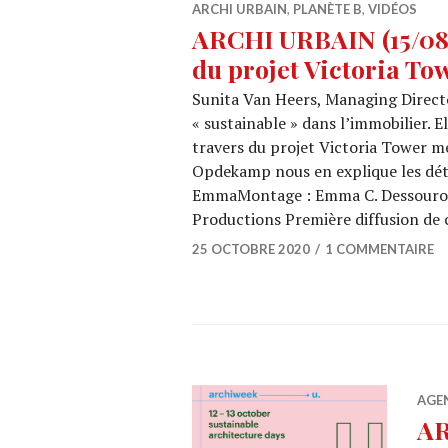
ARCHI URBAIN
,
PLANÈTE B
,
VIDÉOS
ARCHI URBAIN (15/08) 
du projet Victoria To
Sunita Van Heers, Managing Directo
« sustainable » dans l’immobilier. E
travers du projet Victoria Tower m
Opdekamp nous en explique les déta
EmmaMontage : Emma C. Dessouroux 
Productions Première diffusion de 
25 OCTOBRE 2020
1 COMMENTAIRE
AGE
AR