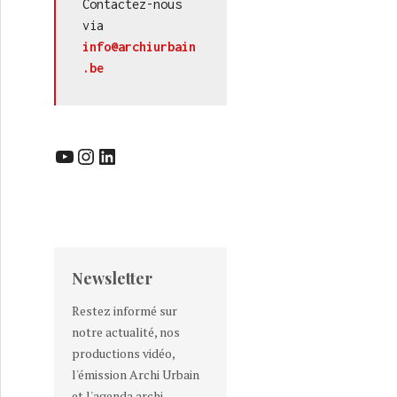
Contactez-nous 
via 
s finalistes
info@archiurbain
.be
YouTube
Instagram
LinkedIn
Newsletter
Restez informé sur
notre actualité, nos
productions vidéo,
l'émission Archi Urbain
et l'agenda archi-