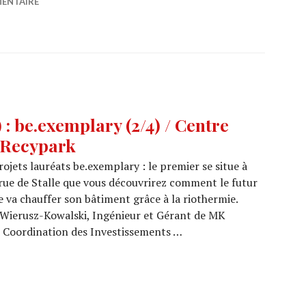
MENTAIRE
: be.exemplary (2/4) / Centre
+ Recypark
jets lauréats be.exemplary : le premier se situe à
a rue de Stalle que vous découvrirez comment le futur
 va chauffer son bâtiment grâce à la riothermie.
Wierusz-Kowalski, Ingénieur et Gérant de MK
 – Coordination des Investissements …
5/18) : be.exemplary (2/4) / Centre administratif Uccle 