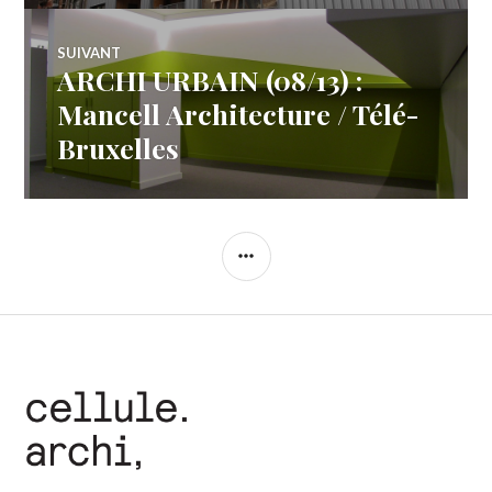
l’article
SUIVANT
ARCHI URBAIN (08/13) :
Article
Suivant:
Mancell Architecture / Télé-
Bruxelles
COLONNE
LATÉRALE