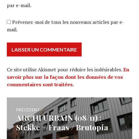
par e-mail.
Prévenez-moi de tous les nouveaux articles par e-
mail.
Ce site utilise Akismet pour réduire les indésirables.
En
savoir plus sur la façon dont les données de vos
commentaires sont traitées
.
Navigation
PRÉCÉDENT
ARCHI URBAIN (08/11) :
Article
de
précédent :
Stekke + Fraas / Brutopia