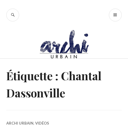
Accéder
au
RECHERCHE
ME
contenu
PR
principal
Étiquette :
Chantal
Dassonville
ARCHI URBAIN
,
VIDÉOS