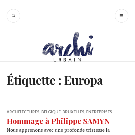
Accéder
au
RECHERCHE
ME
contenu
PR
principal
Étiquette :
Europa
ARCHITECTURES
,
BELGIQUE
,
BRUXELLES
,
ENTREPRISES
Hommage à Philippe SAMYN
Nous apprenons avec une profonde tristesse la