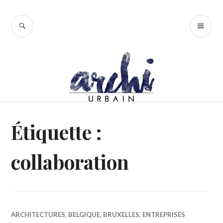
Accéder
au
RECHERCHE
ME
contenu
PR
principal
Étiquette :
collaboration
ARCHITECTURES
,
BELGIQUE
,
BRUXELLES
,
ENTREPRISES