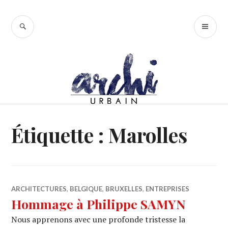
Accéder
au
RECHERCHE
ME
contenu
PR
principal
Étiquette :
Marolles
ARCHITECTURES
,
BELGIQUE
,
BRUXELLES
,
ENTREPRISES
Hommage à Philippe SAMYN
Nous apprenons avec une profonde tristesse la