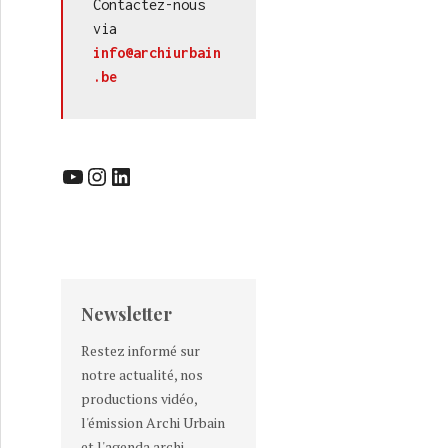
Contactez-nous 
via 
info@archiurbain
.be
YouTube
Instagram
LinkedIn
Newsletter
Restez informé sur
notre actualité, nos
productions vidéo,
l'émission Archi Urbain
et l'agenda archi-