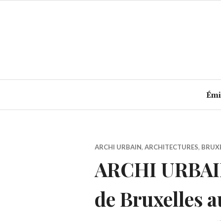
Accéder
au
contenu
principal
Émi
ARCHI URBAIN
,
ARCHITECTURES
,
BRUX
ARCHI URBAIN 
de Bruxelles a