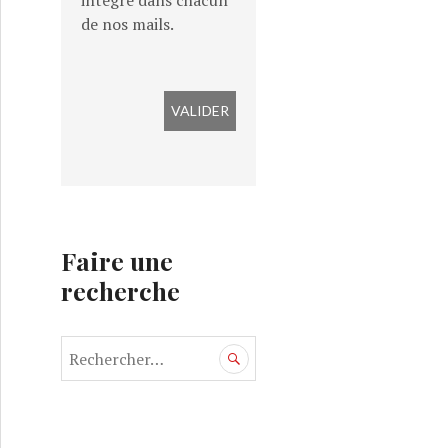
intégré dans chacun
de nos mails.
Faire une
recherche
R
e
c
h
e