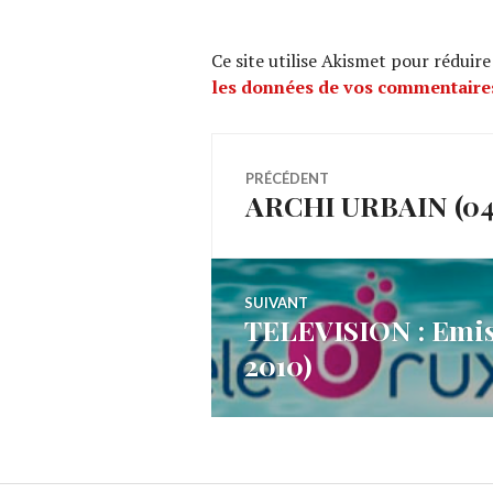
Ce site utilise Akismet pour réduire
les données de vos commentaires
Navigation
PRÉCÉDENT
ARCHI URBAIN (04/
Article
de
précédent :
l’article
SUIVANT
TELEVISION : Emiss
Article
2010)
Suivant: