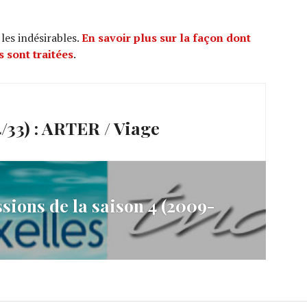
 les indésirables.
En savoir plus sur la façon dont
 sont traitées
.
33) : ARTER / Viage
ions de la saison 4 (2009-