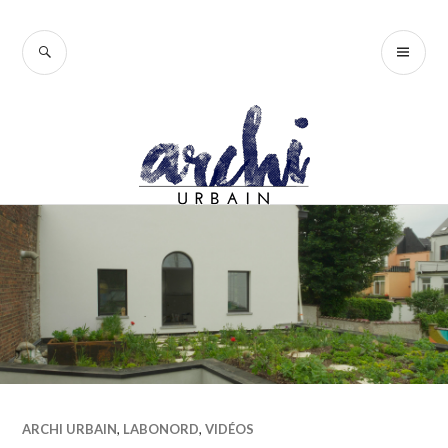
Accéder
au
RECHERCHE
ME
contenu
PR
principal
ARCHI URBAIN
,
LABONORD
,
VIDÉOS