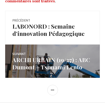
commentaires sont traitées
.
Navigation
PRÉCÉDENT
LABONORD : Semaine
Article
de
précédent :
d’innovation Pédagogique
l’article
SUIVANT
ARCHI URBAIN (19/27) : ABC
Article
Suivant:
Dumont + Tsunami Lento
COLONNE
LATÉRALE