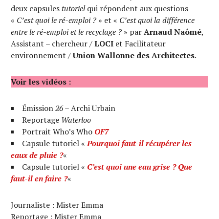
deux capsules
tutoriel
qui répondent aux questions
«
C’est quoi le ré-emploi ?
» et «
C’est quoi la différence
entre le ré-emploi et le recyclage ?
» par
Arnaud Naômé
,
Assistant – chercheur /
LOCI
et Facilitateur
environnement /
Union Wallonne des Architectes
.
Voir les vidéos :
Émission
26
– Archi Urbain
Reportage
Waterloo
Portrait Who’s Who
OF7
Capsule tutoriel «
Pourquoi faut-il récupérer les
eaux de pluie ?
«
Capsule tutoriel «
C’est quoi une eau grise ? Que
faut-il en faire ?
«
Journaliste : Mister Emma
Reportage : Mister Emma