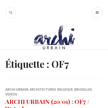
Accéder
au
RECHERCHE
ME
contenu
PR
principal
Étiquette :
OF7
ARCHI URBAIN
,
ARCHITECTURES
,
BELGIQUE
,
BRUXELLES
,
VIDÉOS
ARCHI URBAIN (20/01) : OF7 /