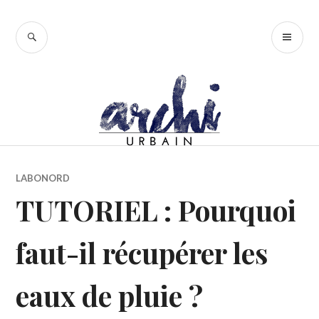
Accéder
au
RECHERCHE
ME
contenu
PR
principal
LABONORD
TUTORIEL : Pourquoi
faut-il récupérer les
eaux de pluie ?