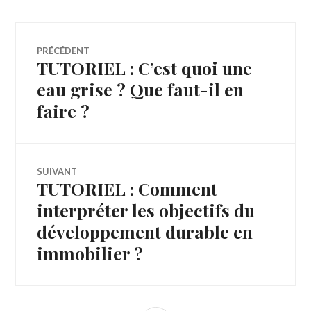
Navigation
PRÉCÉDENT
TUTORIEL : C’est quoi une
Article
de
précédent :
eau grise ? Que faut-il en
faire ?
l’article
SUIVANT
TUTORIEL : Comment
Article
Suivant:
interpréter les objectifs du
développement durable en
immobilier ?