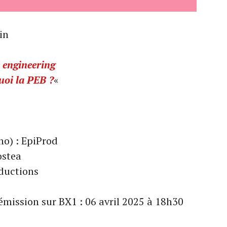
in
engineering
uoi la PEB ?
«
ho) : EpiProd
ostea
oductions
émission sur BX1 : 06 avril 2025 à 18h30