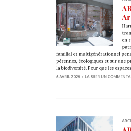
AR
Ar
Harm
tran
en r
patr
familial et multigénérationnel pens
pérennes, écologiques et sur une pr
la biodiversité. Pour que les espace
6 AVRIL 2025
LAISSER UN COMMENTA
ARC
AR