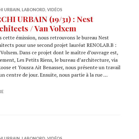
HI URBAIN
,
LABONORD
,
VIDÉOS
CHI URBAIN (19/31) : Nest
chitects / Van Volxem
 cette émission, nous retrouvons le bureau Nest
itects pour une second projet lauréat RENOLAB.B :
Volxem. Dans ce projet dont le maître d’ouvrage est,
ement, Les Petits Riens, le bureau d’architecture, via
Roose et Yousra Ait Benasser, nous présente un travail
un centre de jour. Ensuite, nous partie à la rue …
9/31) : Nest Architects / Van Volxem
RE
HI URBAIN
,
LABONORD
,
VIDÉOS