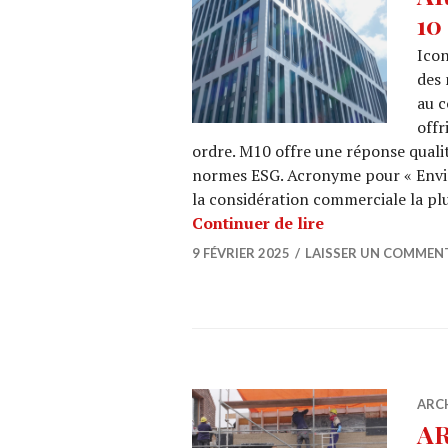
10
Icon
des 
au c
offr
ordre. M10 offre une réponse quali
normes ESG. Acronyme pour « Envi
la considération commerciale la pl
ARCHI URBAIN (
Continuer de lire
9 FÉVRIER 2025
LAISSER UN COMMEN
ARC
AR