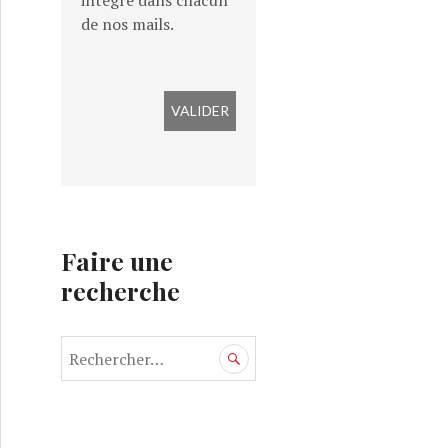
intégré dans chacun
de nos mails.
quoi la PEB ?
Faire une
recherche
R
e
c
h
e