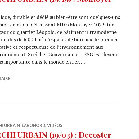
ique, durable et dédié au bien-être sont quelques-uns
mots-clés qui définissent M10 (Montoyer 10). Situé
œur du quartier Léopold, ce bâtiment ultramoderne
ira plus de 6 000 m² d’espaces de bureaux de premier
tative et respectueuse de l’environnement aux
ronnement, Social et Gouvernance ». ESG est devenu
us importante dans le monde entier. …
19/19) : Montoyer 10
TAIRE
HI URBAIN
,
LABONORD
,
VIDÉOS
CHI URBAIN (19/03) : Decoster