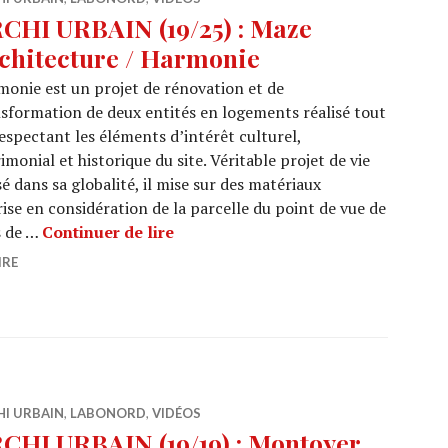
CHI URBAIN (19/25) : Maze
chitecture / Harmonie
onie est un projet de rénovation et de
sformation de deux entités en logements réalisé tout
espectant les éléments d’intérêt culturel,
imonial et historique du site. Véritable projet de vie
é dans sa globalité, il mise sur des matériaux
ise en considération de la parcelle du point de vue de
ARCHI URBAIN (19/25) : Maze Arch
s de …
Continuer de lire
IRE
HI URBAIN
,
LABONORD
,
VIDÉOS
CHI URBAIN (19/19) : Montoyer