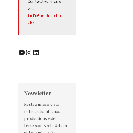
Contactez-nous 
via 
info@archiurbain
.be
YouTube
Instagram
LinkedIn
Newsletter
Restez informé sur
notre actualité, nos
productions vidéo,
l'émission Archi Urbain
et l'agenda archi-