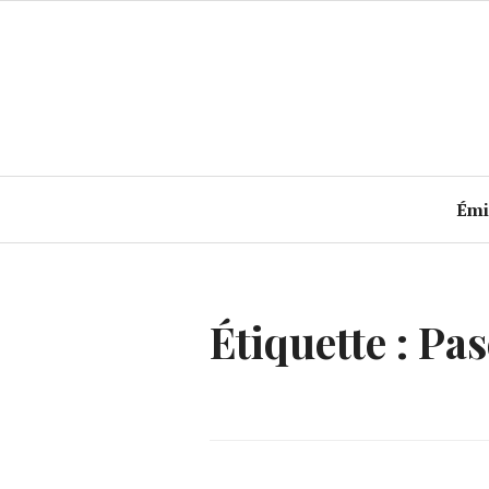
Accéder
au
contenu
principal
Émi
Étiquette :
Pas