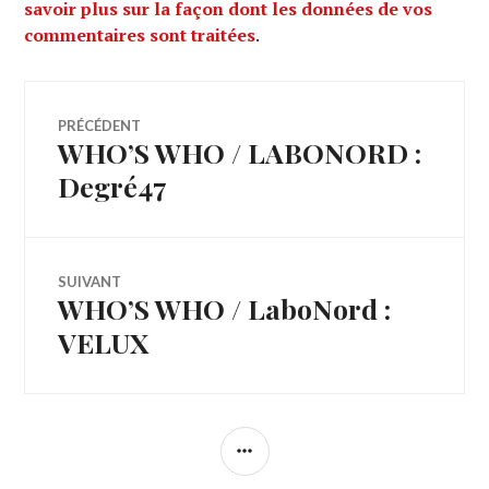
savoir plus sur la façon dont les données de vos
commentaires sont traitées
.
Navigation
PRÉCÉDENT
WHO’S WHO / LABONORD :
Article
de
précédent :
Degré47
l’article
SUIVANT
WHO’S WHO / LaboNord :
Article
Suivant:
VELUX
COLONNE
LATÉRALE