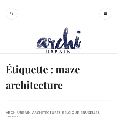
Accéder
au
RECHERCHE
ME
contenu
PR
principal
Étiquette :
maze
architecture
ARCHI URBAIN
,
ARCHITECTURES
,
BELGIQUE
,
BRUXELLES
,