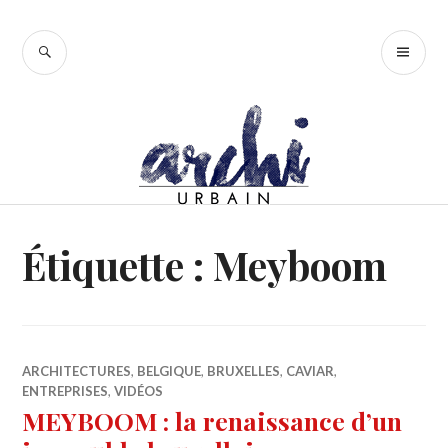
Accéder
au
RECHERCHE
ME
contenu
PR
principal
Étiquette :
Meyboom
ARCHITECTURES
,
BELGIQUE
,
BRUXELLES
,
CAVIAR
,
ENTREPRISES
,
VIDÉOS
MEYBOOM : la renaissance d’un