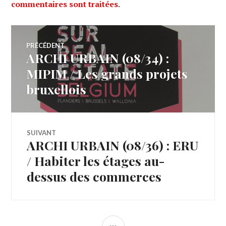
commentaires sont traitées
.
Navigation
PRÉCÉDENT
ARCHI URBAIN (08/34) :
Article
de
précédent :
MIPIM / Les grands projets
bruxellois
l’article
SUIVANT
ARCHI URBAIN (08/36) : ERU
Article
Suivant:
/ Habiter les étages au-
dessus des commerces
COLONNE