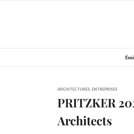
Accéder
au
contenu
principal
Émi
ARCHITECTURES
,
ENTREPRISES
PRITZKER 202
Architects