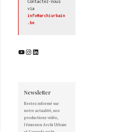
Contactez-nous 
via 
info@archiurbain
.be
YouTube
Instagram
LinkedIn
Newsletter
Restez informé sur
notre actualité, nos
productions vidéo,
l'émission Archi Urbain
et l'agenda archi-