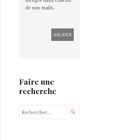
intégré dans chacun
de nos mails.
Faire une
recherche
R
e
c
h
e