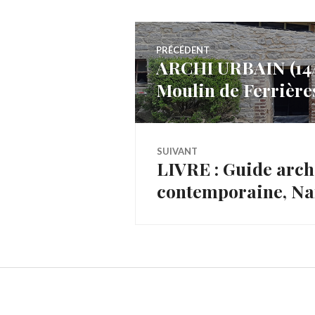
Navigation
PRÉCÉDENT
ARCHI URBAIN (14/2
Article
de
Moulin de Ferrière
précédent :
l’article
SUIVANT
LIVRE : Guide arch
Article
contemporaine, N
Suivant: