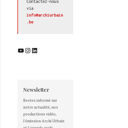
Contactez-nous 
via 
info@archiurbain
.be
YouTube
Instagram
LinkedIn
Newsletter
Restez informé sur
notre actualité, nos
productions vidéo,
l'émission Archi Urbain
et l'agenda archi-