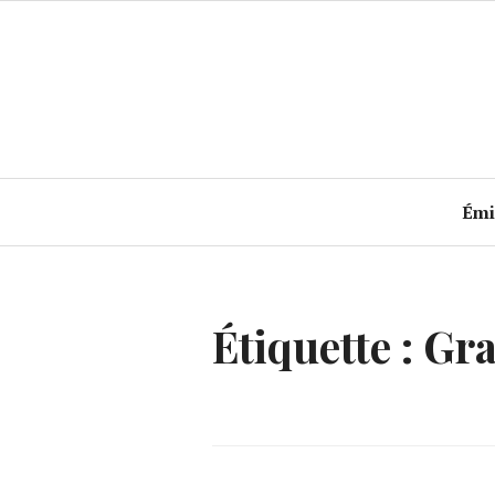
Accéder
au
contenu
principal
Émi
Étiquette :
Gra