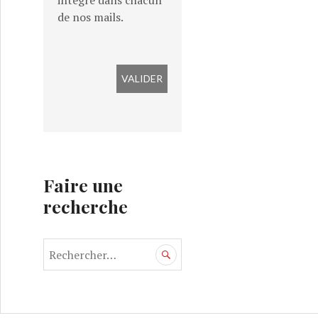
intégré dans chacun
de nos mails.
Faire une
recherche
R
e
c
h
e