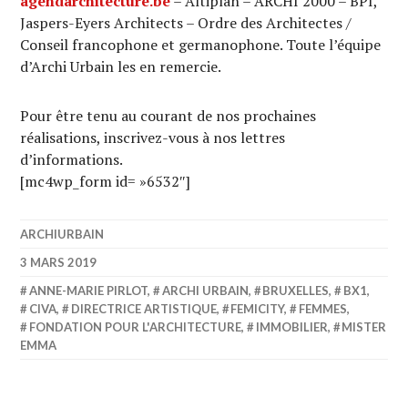
agendarchitecture.be
– Altiplan – ARCHI 2000 – BPI,
Jaspers-Eyers Architects – Ordre des Architectes /
Conseil francophone et germanophone. Toute l’équipe
d’Archi Urbain les en remercie.
Pour être tenu au courant de nos prochaines
réalisations, inscrivez-vous à nos lettres
d’informations.
[mc4wp_form id= »6532″]
ARCHIURBAIN
3 MARS 2019
ANNE-MARIE PIRLOT
,
ARCHI URBAIN
,
BRUXELLES
,
BX1
,
CIVA
,
DIRECTRICE ARTISTIQUE
,
FEMICITY
,
FEMMES
,
FONDATION POUR L'ARCHITECTURE
,
IMMOBILIER
,
MISTER
EMMA