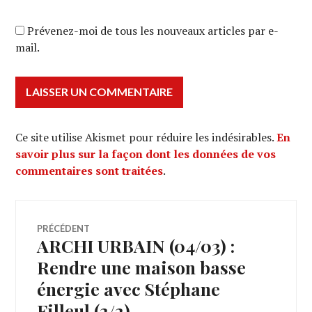
Prévenez-moi de tous les nouveaux articles par e-
mail.
Ce site utilise Akismet pour réduire les indésirables.
En
savoir plus sur la façon dont les données de vos
commentaires sont traitées
.
Navigation
PRÉCÉDENT
ARCHI URBAIN (04/03) :
Article
de
précédent :
Rendre une maison basse
énergie avec Stéphane
l’article
Filleul (2/2)