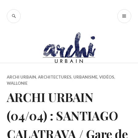
Accéder
au
RECHERCHE
ME
contenu
PR
principal
ARCHI URBAIN
,
ARCHITECTURES
,
URBANISME
,
VIDÉOS
,
WALLONIE
ARCHI URBAIN
(04/04) : SANTIAGO
CALATRAVA / Gare de