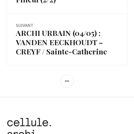
SUIVANT
ARCHI URBAIN (04/05) :
Article
Suivant:
VANDEN EECKHOUDT –
CREYF / Sainte-Catherine
COLONNE
LATÉRALE