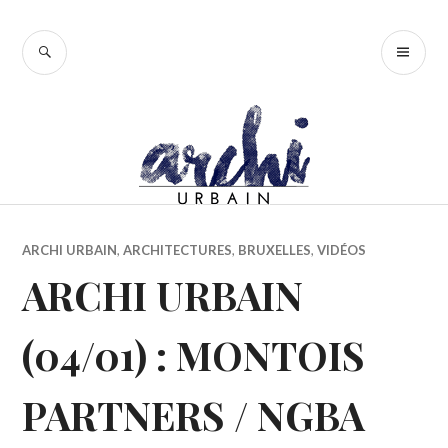
Accéder
au
RECHERCHE
ME
contenu
PR
principal
ARCHI URBAIN
,
ARCHITECTURES
,
BRUXELLES
,
VIDÉOS
ARCHI URBAIN
(04/01) : MONTOIS
PARTNERS / NGBA