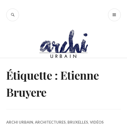
Accéder
au
RECHERCHE
ME
contenu
PR
principal
Étiquette :
Etienne
Bruyere
ARCHI URBAIN
,
ARCHITECTURES
,
BRUXELLES
,
VIDÉOS