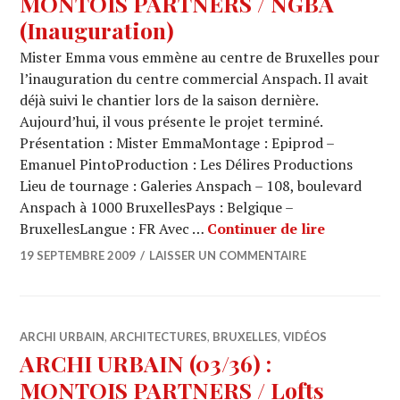
MONTOIS PARTNERS / NGBA
(Inauguration)
Mister Emma vous emmène au centre de Bruxelles pour
l’inauguration du centre commercial Anspach. Il avait
déjà suivi le chantier lors de la saison dernière.
Aujourd’hui, il vous présente le projet terminé.
Présentation : Mister EmmaMontage : Epiprod –
Emanuel PintoProduction : Les Délires Productions
Lieu de tournage : Galeries Anspach – 108, boulevard
Anspach à 1000 BruxellesPays : Belgique –
ARCHI URB
BruxellesLangue : FR Avec …
Continuer de lire
19 SEPTEMBRE 2009
LAISSER UN COMMENTAIRE
ARCHI URBAIN
,
ARCHITECTURES
,
BRUXELLES
,
VIDÉOS
ARCHI URBAIN (03/36) :
MONTOIS PARTNERS / Lofts