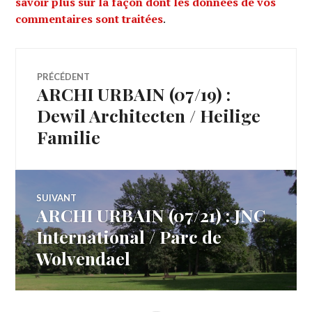
savoir plus sur la façon dont les données de vos
commentaires sont traitées
.
Navigation
PRÉCÉDENT
ARCHI URBAIN (07/19) :
Article
de
précédent :
Dewil Architecten / Heilige
Familie
l’article
SUIVANT
ARCHI URBAIN (07/21) : JNC
Article
Suivant:
International / Parc de
Wolvendael