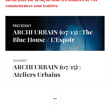
commentaires sont traitées
.
Navigation
PRÉCÉDENT
ARCHI URBAIN (07/13) : The
Article
de
précédent :
Blue House / L’Espoir
l’article
SUIVANT
ARCHI URBAIN (07/15) :
Article
Suivant:
Ateliers Urbains
COLONNE
LATÉRALE