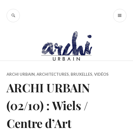
Accéder
au
RECHERCHE
ME
contenu
PR
principal
ARCHI URBAIN
,
ARCHITECTURES
,
BRUXELLES
,
VIDÉOS
ARCHI URBAIN
(02/10) : Wiels /
Centre d’Art