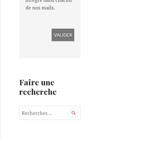
intégré dans chacun
de nos mails.
Faire une
recherche
R
e
c
h
e