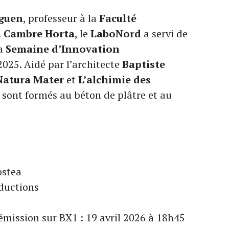
guen
, professeur à la
Faculté
La Cambre Horta
, le
LaboNord
a servi de
la
Semaine d’Innovation
2025. Aidé par l’architecte
Baptiste
Natura Mater
et
L’alchimie des
e sont formés au béton de plâtre et au
ostea
oductions
émission sur BX1 : 19 avril 2026 à 18h45