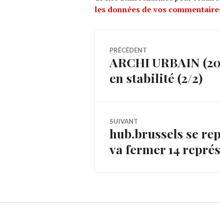
les données de vos commentaires
Navigation
PRÉCÉDENT
ARCHI URBAIN (20/
Article
de
en stabilité (2/2)
précédent :
l’article
SUIVANT
hub.brussels se repl
Article
va fermer 14 représ
Suivant: