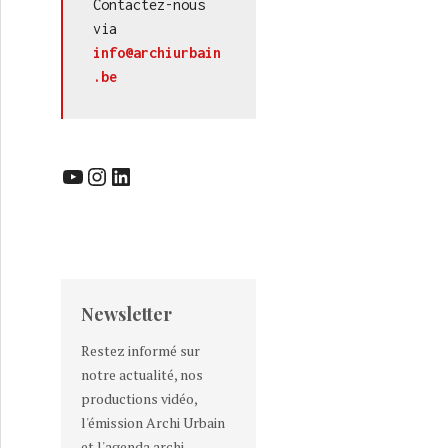
Contactez-nous 
via 
info@archiurbain
.be
YouTube
Instagram
LinkedIn
Newsletter
Restez informé sur
notre actualité, nos
productions vidéo,
l'émission Archi Urbain
et l'agenda archi-