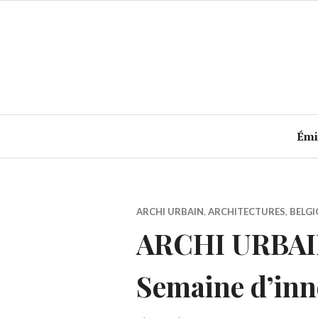
Accéder
au
contenu
principal
Émi
ARCHI URBAIN
,
ARCHITECTURES
,
BELGI
ARCHI URBAIN 
Semaine d’inn