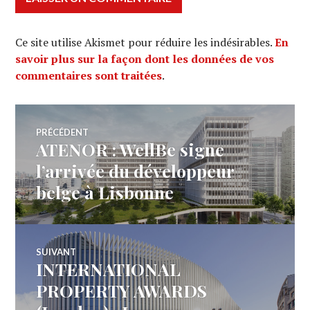
Ce site utilise Akismet pour réduire les indésirables.
En
savoir plus sur la façon dont les données de vos
commentaires sont traitées
.
Navigation
PRÉCÉDENT
ATENOR : WellBe signe
Article
de
précédent :
l’arrivée du développeur
belge à Lisbonne
l’article
SUIVANT
INTERNATIONAL
Article
Suivant:
PROPERTY AWARDS