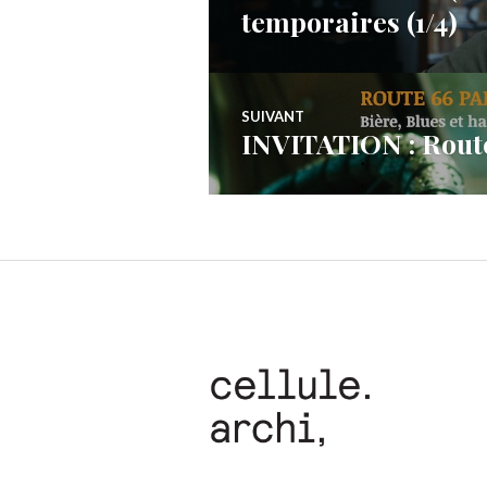
de
temporaires (1/4)
précédent :
l’article
SUIVANT
INVITATION : Route
Article
Suivant: