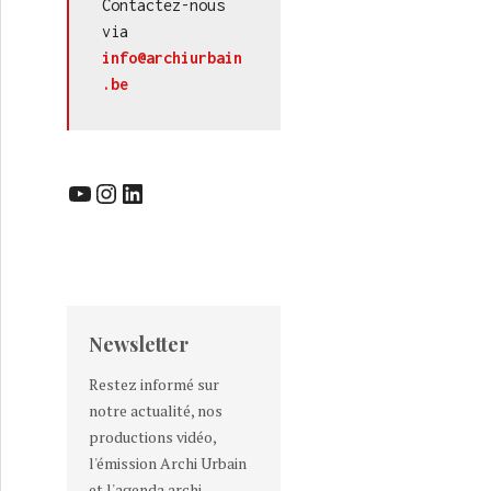
Contactez-nous 
via 
info@archiurbain
.be
YouTube
Instagram
LinkedIn
Newsletter
Restez informé sur
notre actualité, nos
productions vidéo,
l'émission Archi Urbain
et l'agenda archi-