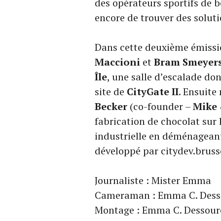
des opérateurs sportifs de b
encore de trouver des soluti
Dans cette deuxième émissio
Maccioni
et
Bram Smeyer
Île
, une salle d’escalade don
site de
CityGate II
. Ensuite
Becker
(co-founder –
Mike 
fabrication de chocolat sur 
industrielle en déménageant
développé par citydev.bruss
Journaliste : Mister Emma
Cameraman : Emma C. Dess
Montage : Emma C. Dessouro