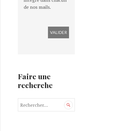
intégré dans chacun
de nos mails.
Faire une
recherche
R
e
c
h
e