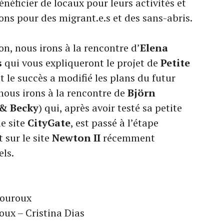
énéficier de locaux pour leurs activités et
ons pour des migrant.e.s et des sans-abris.
n, nous irons à la rencontre d’
Elena
s
qui vous expliqueront le projet de
Petite
t le succès a modifié les plans du futur
 nous irons à la rencontre de
Björn
& Becky
) qui, après avoir testé sa petite
le site
CityGate
, est passé à l’étape
 sur le site
Newton II
récemment
els.
ouroux
ux – Cristina Dias