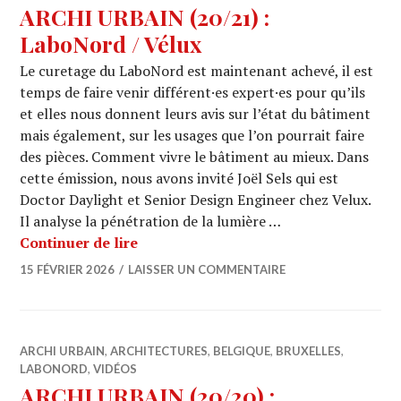
ARCHI URBAIN (20/21) :
LaboNord / Vélux
Le curetage du LaboNord est maintenant achevé, il est
temps de faire venir différent·es expert·es pour qu’ils
et elles nous donnent leurs avis sur l’état du bâtiment
mais également, sur les usages que l’on pourrait faire
des pièces. Comment vivre le bâtiment au mieux. Dans
cette émission, nous avons invité Joël Sels qui est
Doctor Daylight et Senior Design Engineer chez Velux.
Il analyse la pénétration de la lumière …
ARCHI URBAIN (20/21) : LaboNord / 
Continuer de lire
15 FÉVRIER 2026
LAISSER UN COMMENTAIRE
ARCHI URBAIN
,
ARCHITECTURES
,
BELGIQUE
,
BRUXELLES
,
LABONORD
,
VIDÉOS
ARCHI URBAIN (20/20) :