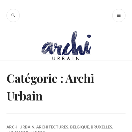
Accéder
au
RECHERCHE
ME
contenu
PR
principal
Catégorie :
Archi
Urbain
ARCHI URBAIN
,
ARCHITECTURES
,
BELGIQUE
,
BRUXELLES
,