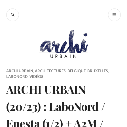
Accéder
au
RECHERCHE
ME
contenu
PR
principal
ARCHI URBAIN
,
ARCHITECTURES
,
BELGIQUE
,
BRUXELLES
,
LABONORD
,
VIDÉOS
ARCHI URBAIN
(20/23) : LaboNord /
Enesta (1/2) + A2M /