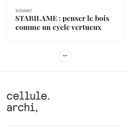
SUIVANT
STABILAME : penser le bois
Article
Suivant:
comme un cycle vertueux
COLONNE
LATÉRALE