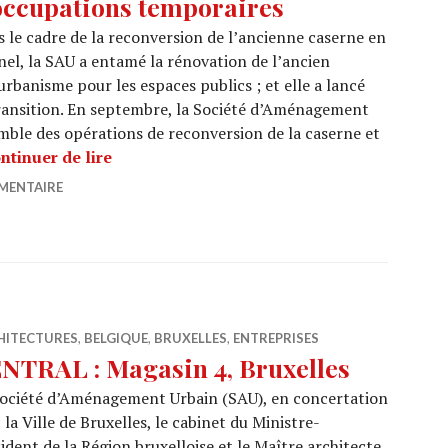
occupations temporaires
 le cadre de la reconversion de l’ancienne caserne en
el, la SAU a entamé la rénovation de l’ancien
urbanisme pour les espaces publics ; et elle a lancé
transition. En septembre, la Société d’Aménagement
mble des opérations de reconversion de la caserne et
USQUARE.BRUSSELS : nouvelles étapes et n
ntinuer de lire
MENTAIRE
HITECTURES
,
BELGIQUE
,
BRUXELLES
,
ENTREPRISES
NTRAL : Magasin 4, Bruxelles
Société d’Aménagement Urbain (SAU), en concertation
 la Ville de Bruxelles, le cabinet du Ministre-
ident de la Région bruxelloise et le Maître architecte