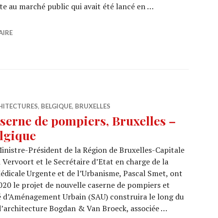
uite au marché public qui avait été lancé en …
igne l’Atelier d’Architecture Pierre Hebbelinck
AIRE
HITECTURES
,
BELGIQUE
,
BRUXELLES
serne de pompiers, Bruxelles –
lgique
inistre-Président de la Région de Bruxelles-Capitale
 Vervoort et le Secrétaire d’Etat en charge de la
Médicale Urgente et de l’Urbanisme, Pascal Smet, ont
20 le projet de nouvelle caserne de pompiers et
té d’Aménagement Urbain (SAU) construira le long du
 d’architecture Bogdan & Van Broeck, associée …