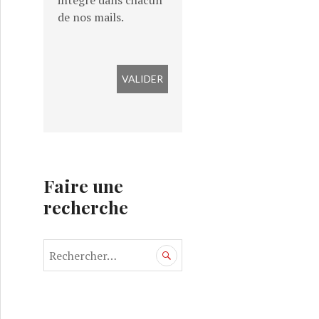
intégré dans chacun
de nos mails.
Faire une
recherche
R
e
c
h
e