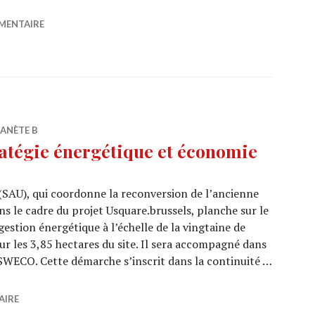
iers, Bruxelles – Belgique
MENTAIRE
LANÈTE B
ratégie énergétique et économie
SAU), qui coordonne la reconversion de l’ancienne
ns le cadre du projet Usquare.brussels, planche sur le
stion énergétique à l’échelle de la vingtaine de
sur les 3,85 hectares du site. Il sera accompagné dans
 SWECO. Cette démarche s’inscrit dans la continuité …
 : stratégie énergétique et économie circulaire
AIRE