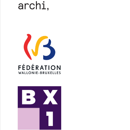
nt.es