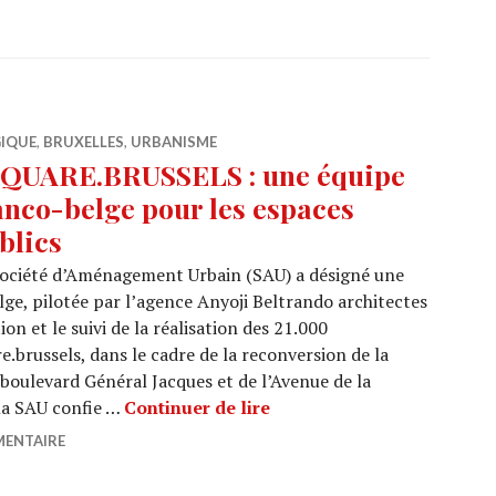
GIQUE
,
BRUXELLES
,
URBANISME
QUARE.BRUSSELS : une équipe
anco-belge pour les espaces
blics
Société d’Aménagement Urbain (SAU) a désigné une
lge, pilotée par l’agence Anyoji Beltrando architectes
on et le suivi de la réalisation des 21.000
e.brussels, dans le cadre de la reconversion de la
 boulevard Général Jacques et de l’Avenue de la
USQUARE.BRUSSELS : une é
 la SAU confie …
Continuer de lire
MENTAIRE