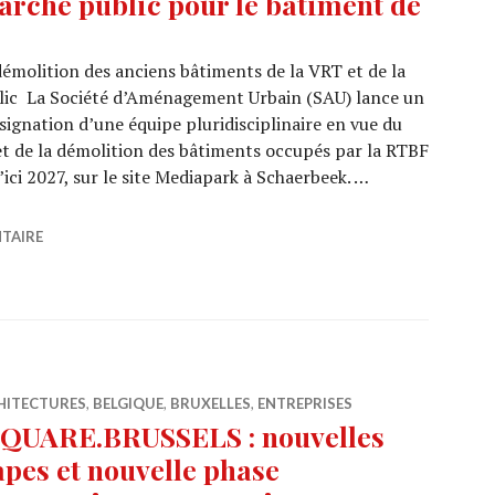
arché public pour le bâtiment de
molition des anciens bâtiments de la VRT et de la
lic La Société d’Aménagement Urbain (SAU) lance un
signation d’une équipe pluridisciplinaire en vue du
 de la démolition des bâtiments occupés par la RTBF
’ici 2027, sur le site Mediapark à Schaerbeek. …
 du marché public pour le bâtiment de la RTBF et VRT
TAIRE
HITECTURES
,
BELGIQUE
,
BRUXELLES
,
ENTREPRISES
QUARE.BRUSSELS : nouvelles
apes et nouvelle phase