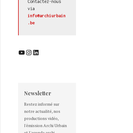
Contactez-nous 
via 
info@archiurbain
.be
ouvelle phase d’occupations temporaires
YouTube
Instagram
LinkedIn
Newsletter
Restez informé sur
notre actualité, nos
productions vidéo,
l'émission Archi Urbain
et l'agenda archi-