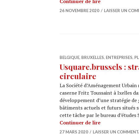
Caserne de pomp
Continuer de lire
26 NOVEMBRE 2020
LAISSER UN COM
BELGIQUE
,
BRUXELLES
,
ENTREPRISES
,
P
Usquare.brussels : st
circulaire
La Société d’Aménagement Urbain (
caserne Fritz Toussaint à Ixelles da
développement d’une stratégie de ge
bâtiments actuels et futurs situés 
cette tâche par le bureau d’études
Usquare.brussels
Continuer de lire
27 MARS 2020
LAISSER UN COMMENT