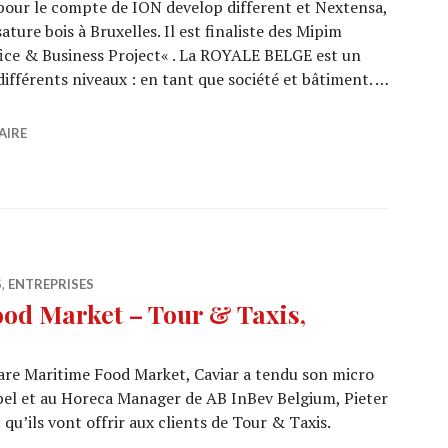
our le compte de ION develop different et Nextensa,
ture bois à Bruxelles. Il est finaliste des Mipim
fice & Business Project« . La ROYALE BELGE est un
différents niveaux : en tant que société et bâtiment. …
Monteco » et « Royale Belge », deux projets bruxellois fi
AIRE
S
,
ENTREPRISES
d Market – Tour & Taxis,
Gare Maritime Food Market, Caviar a tendu son micro
el et au Horeca Manager de AB InBev Belgium, Pieter
 qu’ils vont offrir aux clients de Tour & Taxis.
– Food Market – Tour & Taxis, Bruxelles