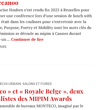
canoo
cine Houben s’est rendu fin 2023 à Bruxelles pour
er une conférence lors d’une session de lunch with
était dans les coulisses pour s’entretenir avec la
, Purpose, Poetry et Mobility sont les mots clés du
e émission se déroule au mipim à Cannes durant
ARCHI URBAIN (18/23) : Monteco 
e un …
Continuer de lire
AIRE
RCHI URBAIN
,
SALONS ET FOIRES
o » et « Royale Belge », deux
nalistes des MIPIM Awards
l’immeuble de bureaux MONTECO, imaginé par le