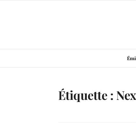
Accéder
au
contenu
principal
Émi
Étiquette :
Nex