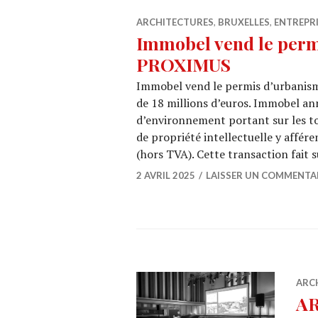
ARCHITECTURES
,
BRUXELLES
,
ENTREPR
Immobel vend le per
PROXIMUS
Immobel vend le permis d’urbanis
de 18 millions d’euros. Immobel an
d’environnement portant sur les to
de propriété intellectuelle y affér
(hors TVA). Cette transaction fait 
2 AVRIL 2025
LAISSER UN COMMENTA
ARC
AR