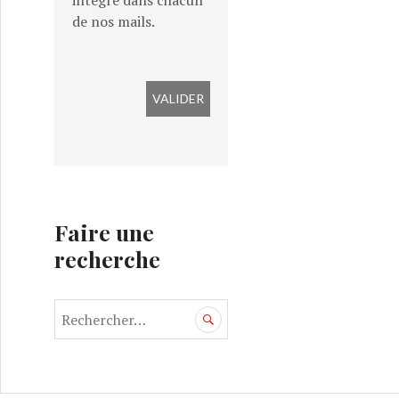
intégré dans chacun
de nos mails.
Faire une
recherche
R
e
c
h
e