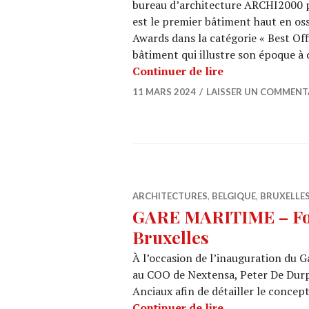
bureau d’architecture ARCHI2000 p
est le premier bâtiment haut en ossa
Awards dans la catégorie « Best Of
bâtiment qui illustre son époque à 
MIPIM 2024 : « 
Continuer de lire
11 MARS 2024
LAISSER UN COMMENT
ARCHITECTURES
,
BELGIQUE
,
BRUXELLE
GARE MARITIME – Foo
Bruxelles
À l’occasion de l’inauguration du 
au COO de Nextensa, Peter De Durp
Anciaux afin de détailler le concept
GARE MARITIME 
Continuer de lire