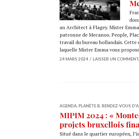
Me
Fran
donn
an Architect à Flagey. Mister Emma 
patronne de Mecanoo. People, Place
travail du bureau hollandais. Cett
laquelle Mister Emma vous propos
24 MARS 2024
LAISSER UN COMMENT
AGENDA
,
PLANÈTE B
,
RENDEZ-VOUS D'A
MIPIM 2024 : « Montec
projets bruxellois fi
Situé dans le quartier européen, 