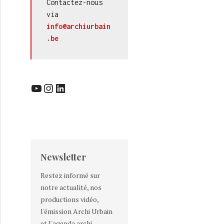
Contactez-nous 
via 
info@archiurbain
.be
nalistes des MIPIM Awards
YouTube
Instagram
LinkedIn
Newsletter
Restez informé sur
notre actualité, nos
productions vidéo,
l'émission Archi Urbain
et l'agenda archi-