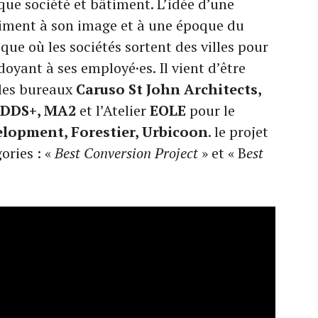
 que société et bâtiment. L’idée d’une
timent à son image et à une époque du
oque où les sociétés sortent des villes pour
doyant à ses employé·es. Il vient d’être
les bureaux
Caruso St John Architects,
 DDS+, MA2
et l’Atelier
EOLE
pour le
elopment, Forestier, Urbicoon
. le projet
ories : «
Best Conversion Project
» et « B
est