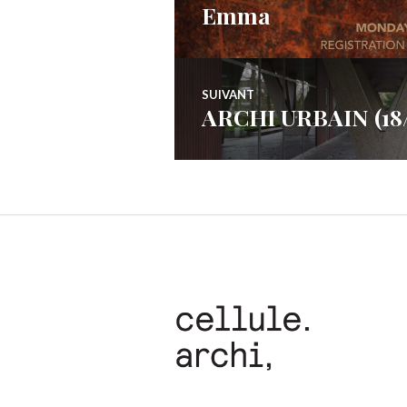
Emma
l’article
SUIVANT
ARCHI URBAIN (18/2
Article
Suivant: