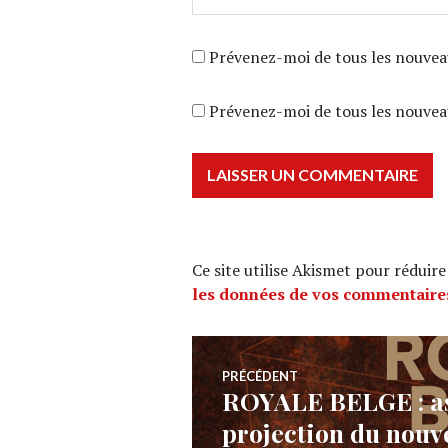
Prévenez-moi de tous les nouvea
Prévenez-moi de tous les nouveau
Ce site utilise Akismet pour réduire
les données de vos commentaires
Navigation
PRÉCÉDENT
ROYALE BELGE : as
Article
de
projection du nouv
précédent :