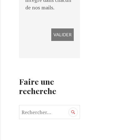
intégré dans chacun
de nos mails.
Faire une
recherche
R
e
c
h
e