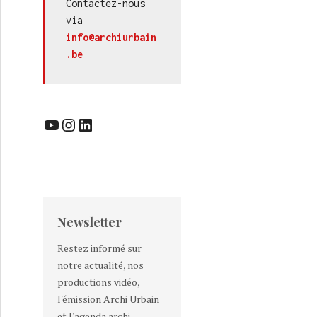
Contactez-nous 
via 
info@archiurbain
.be
YouTube
Instagram
LinkedIn
Newsletter
Restez informé sur
notre actualité, nos
productions vidéo,
l'émission Archi Urbain
et l'agenda archi-