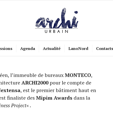
ssions
Agenda
Actualité
LanoNord
Contact
opéen, l’immeuble de bureaux
MONTECO
,
hitecture
ARCHI2000
pour le compte de
extensa
, est le premier bâtiment haut en
est finaliste des
Mipim Awards
dans la
iness Project
« .