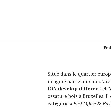
Accéder
au
contenu
principal
Émi
Situé dans le quartier eur
imaginé par le bureau d’arc
ION develop different
et
N
ossature bois à Bruxelles. Il 
catégorie «
Best Office & Bus