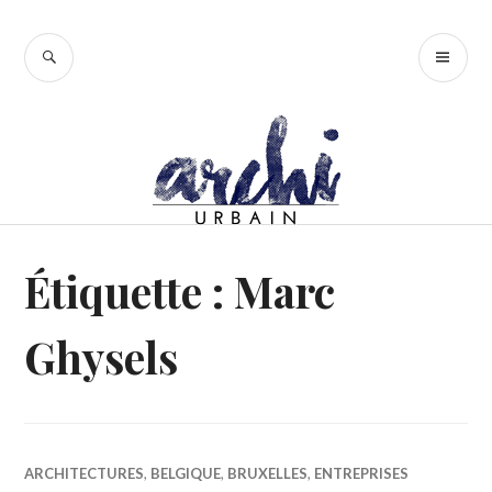
Accéder
au
RECHERCHE
ME
contenu
PR
principal
Étiquette :
Marc
Ghysels
ARCHITECTURES
,
BELGIQUE
,
BRUXELLES
,
ENTREPRISES