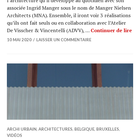
l’architecture qu’il développe au quotidien avec son
associée Ingrid Manger sous le nom de Manger Nielsen
Architects (MNA). Ensemble, il iront voir 3 réalisations
qu’ils ont fait seuls ou en collaboration avec l’Atelier
ARC
De Visscher & Vincentelli (ADVV), …
Continuer de lire
10 MAI 2020
LAISSER UN COMMENTAIRE
ARCHI URBAIN
,
ARCHITECTURES
,
BELGIQUE
,
BRUXELLES
,
VIDÉOS