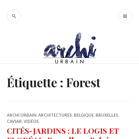
Accéder
au
RECHERCHE
ME
contenu
PR
principal
Étiquette :
Forest
ARCHI URBAIN
,
ARCHITECTURES
,
BELGIQUE
,
BRUXELLES
,
CAVIAR
,
VIDÉOS
CITÉS-JARDINS : LE LOGIS ET