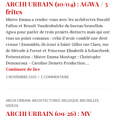
ARCHI URBAIN (10/04) : AGWA / 3
frites
Mister Emma a rendez-vous avec les architectes Harold
Fallon et Benoît Vandenbulcke du bureau bruxellois
Agwa pour parler de trois projets distincts mais qui ont
tous un point commun : celui d’avoir comblé une dent
creuse ! Ensemble, ils iront à Saint-Gilles rue Claes, rue
de Mérode à Forest et Princesse Elisabeth à Schaerbeek.
Présentation : Mister Emma Montage : Christophe
Dessouroux – Caroline Demets Production …
ARCHI URBAIN (10/04) : AGWA / 3 fri
Continuer de lire
1 NOVEMBRE 2015
1 COMMENTAIRE
ARCHI URBAIN
,
ARCHITECTURES
,
BELGIQUE
,
BRUXELLES
,
VIDÉOS
ARCHI URBAIN (09/26) : MV