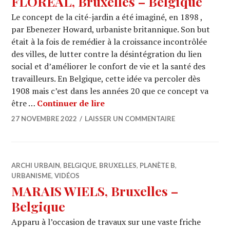
FLORÉAL, Bruxelles – Belgique
Le concept de la cité-jardin a été imaginé, en 1898 ,
par Ebenezer Howard, urbaniste britannique. Son but
était à la fois de remédier à la croissance incontrôlée
des villes, de lutter contre la désintégration du lien
social et d’améliorer le confort de vie et la santé des
travailleurs. En Belgique, cette idée va percoler dès
1908 mais c’est dans les années 20 que ce concept va
CITÉS-JARDINS : LE LOGIS ET 
être …
Continuer de lire
27 NOVEMBRE 2022
LAISSER UN COMMENTAIRE
ARCHI URBAIN
,
BELGIQUE
,
BRUXELLES
,
PLANÈTE B
,
URBANISME
,
VIDÉOS
MARAIS WIELS, Bruxelles –
Belgique
Apparu à l’occasion de travaux sur une vaste friche