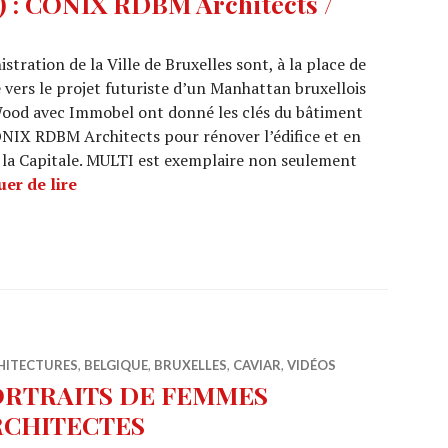
) : CONIX RDBM Architects /
istration de la Ville de Bruxelles sont, à la place de
 vers le projet futuriste d’un Manhattan bruxellois
Wood avec Immobel ont donné les clés du bâtiment
ONIX RDBM Architects pour rénover l’édifice et en
s la Capitale. MULTI est exemplaire non seulement
ARCHI URBAIN (15/34) : CONIX RDBM Architec
er de lire
HITECTURES
,
BELGIQUE
,
BRUXELLES
,
CAVIAR
,
VIDÉOS
ORTRAITS DE FEMMES
RCHITECTES