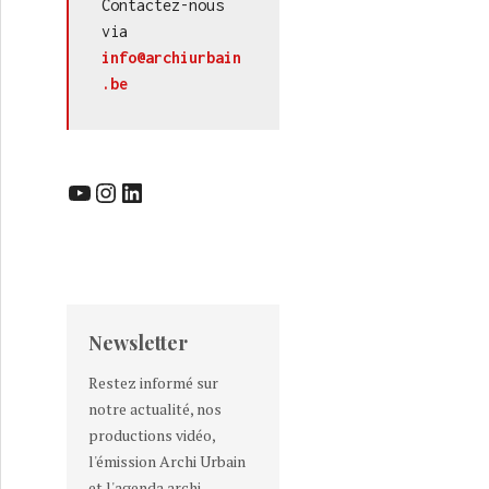
Contactez-nous 
via 
info@archiurbain
.be
TES
YouTube
Instagram
LinkedIn
Newsletter
Restez informé sur
notre actualité, nos
productions vidéo,
l'émission Archi Urbain
et l'agenda archi-