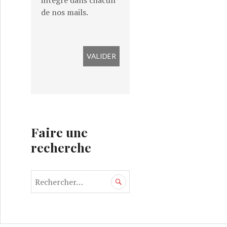
intégré dans chacun
de nos mails.
Faire une
recherche
R
e
c
h
e