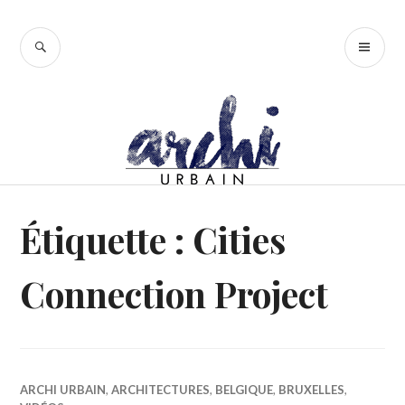
Accéder
au
RECHERCHE
ME
contenu
PR
principal
Étiquette :
Cities
Connection Project
ARCHI URBAIN
,
ARCHITECTURES
,
BELGIQUE
,
BRUXELLES
,