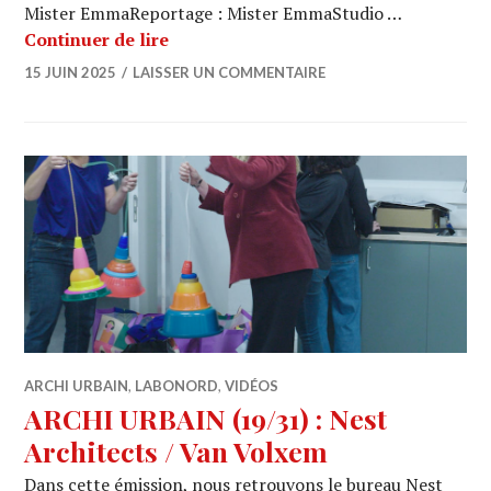
Mister EmmaReportage : Mister EmmaStudio …
ARCHI URBAIN (19/33) : Alexandru Pa
Continuer de lire
15 JUIN 2025
LAISSER UN COMMENTAIRE
ARCHI URBAIN
,
LABONORD
,
VIDÉOS
ARCHI URBAIN (19/31) : Nest
Architects / Van Volxem
Dans cette émission, nous retrouvons le bureau Nest