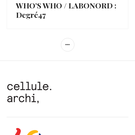
WHO’S WHO / LABONORD :
Article
Suivant:
Degré47
COLONNE
LATÉRALE