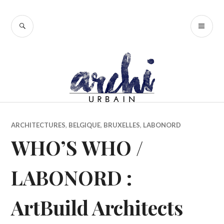
Accéder
au
RECHERCHE
ME
contenu
PR
principal
ARCHITECTURES
,
BELGIQUE
,
BRUXELLES
,
LABONORD
WHO’S WHO /
LABONORD :
ArtBuild Architects