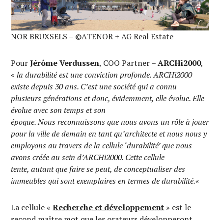
NOR BRUXSELS – ©ATENOR + AG Real Estate
Pour
Jérôme Verdussen
, COO Partner –
ARCHi2000
,
«
la durabilité est une conviction profonde. ARCHi2000
existe depuis 30 ans. C’est une société qui a connu
plusieurs générations et donc
,
évidemment, elle évolue. Elle
évolue avec son temps et son
époque.
Nous
reconna
issons
qu
e nous avons
un rôle à jouer
pour la ville de demain en tant qu’architecte et
nous nous y
employons
au travers de
la
cellule ‘durabilité’ qu
e nous
avons
créée au sein d’ARCHi2000.
Cette cellule
tente,
autant que faire se peut
,
de conceptualiser des
immeubles qui sont exemplaires en termes de durabilité.
«
La cellule «
Recherche et développement
» est le
second maître mot que les orateurs développeront