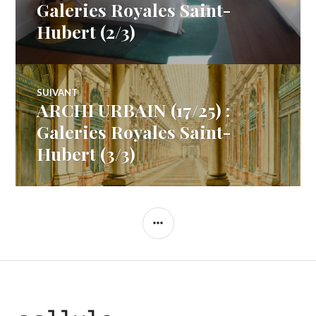
de
précédent :
Galeries Royales Saint-
Hubert (2/3)
l’article
SUIVANT
ARCHI URBAIN (17/25) :
Article
Suivant:
Galeries Royales Saint-
Hubert (3/3)
COLONNE
LATÉRALE