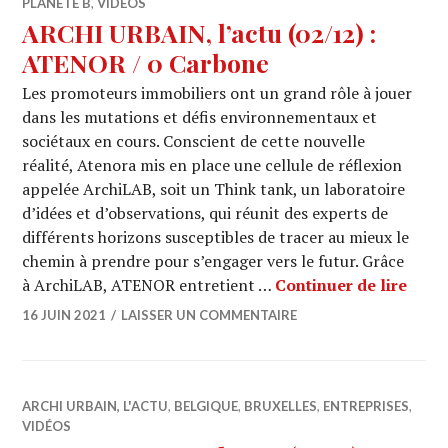
PLANÈTE B
,
VIDÉOS
ARCHI URBAIN, l’actu (02/12) :
ATENOR / 0 Carbone
Les promoteurs immobiliers ont un grand rôle à jouer
dans les mutations et défis environnementaux et
sociétaux en cours. Conscient de cette nouvelle
réalité, Atenora mis en place une cellule de réflexion
appelée ArchiLAB, soit un Think tank, un laboratoire
d’idées et d’observations, qui réunit des experts de
différents horizons susceptibles de tracer au mieux le
chemin à prendre pour s’engager vers le futur. Grâce
ARCH
à ArchiLAB, ATENOR entretient …
Continuer de lire
16 JUIN 2021
LAISSER UN COMMENTAIRE
ARCHI URBAIN, L'ACTU
,
BELGIQUE
,
BRUXELLES
,
ENTREPRISES
,
VIDÉOS