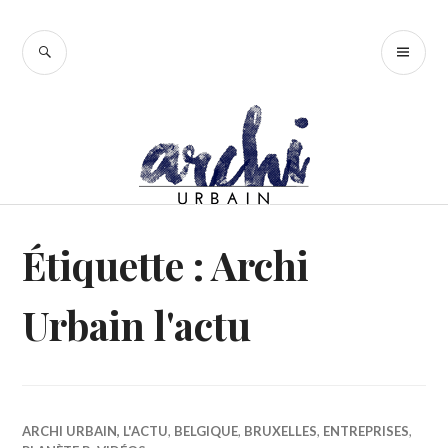
Accéder
au
RECHERCHE
ME
contenu
PR
principal
Étiquette :
Archi
Urbain l'actu
ARCHI URBAIN, L'ACTU
,
BELGIQUE
,
BRUXELLES
,
ENTREPRISES
,