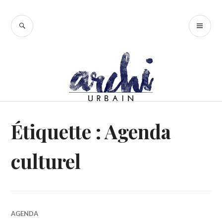
Accéder
au
RECHERCHE
ME
contenu
PR
principal
Étiquette :
Agenda
culturel
AGENDA