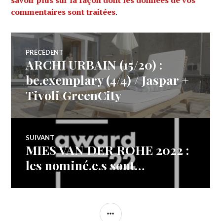
savoir plus sur la façon dont les données de vos
commentaires sont traitées
.
Navigation
PRÉCÉDENT
ARCHI URBAIN (15/20) :
Article
de
précédent :
be.exemplary (4/4) / Jaspar +
Tivoli GreenCity
l’article
SUIVANT
MIES VAN DER ROHE 2022 :
Article
Suivant:
les nominé.e.s sont…
COLONNE