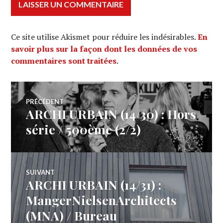
Ce site utilise Akismet pour réduire les indésirables.
En
savoir plus sur la façon dont les données de vos
commentaires sont traitées
.
Navigation
PRÉCÉDENT
ARCHI URBAIN (14/30) : Hors
Article
de
précédent :
série / 500ème (2/2)
l’article
SUIVANT
ARCHI URBAIN (14/31) :
Article
Suivant:
MangerNielsenArchitects
(MNA) / Bureau