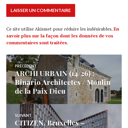
Ce site utilise Akismet pour réduire les indésirables.
En
savoir plus sur la façon dont les données de vos
commentaires sont traitées
.
Navigation
PRÉCÉDENT
ARCHI URBAIN (14/26) :
Article
de
précédent :
Binario Architectes / Moulin
de la Paix Dieu
l’article
SUIVANT
CITIZEN, Bruxelles –
Article