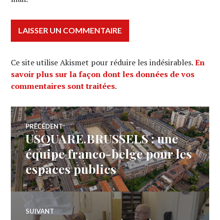
Ce site utilise Akismet pour réduire les indésirables.
En
savoir plus sur la façon dont les données de vos
commentaires sont traitées
.
Navigation
PRÉCÉDENT
USQUARE.BRUSSELS : une
Article
de
précédent :
équipe franco-belge pour les
espaces publics
l’article
SUIVANT