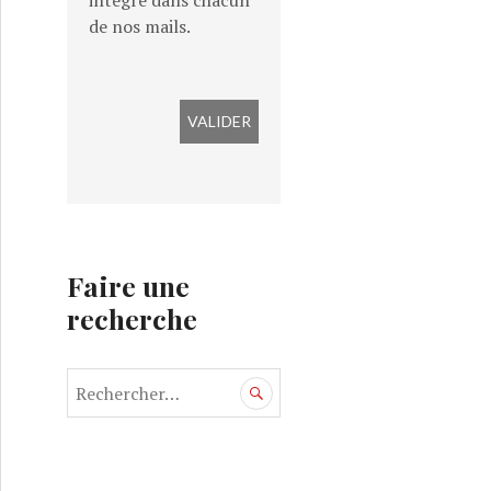
intégré dans chacun
de nos mails.
Faire une
recherche
R
e
c
h
e