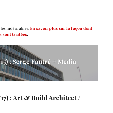
 les indésirables.
En savoir plus sur la façon dont
 sont traitées
.
5) : Serge Fautré + Media
) : Art & Build Architect /