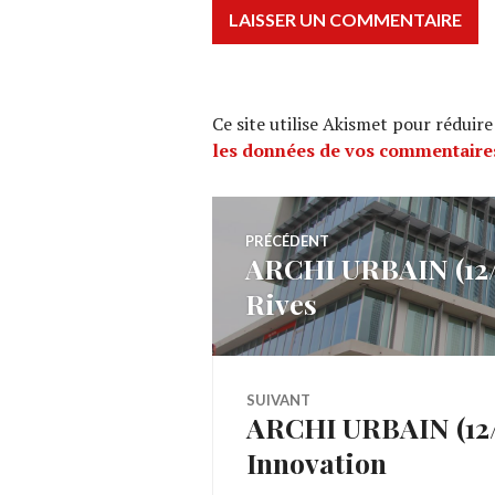
Ce site utilise Akismet pour réduire
les données de vos commentaires
Navigation
PRÉCÉDENT
ARCHI URBAIN (12/1
Article
de
Rives
précédent :
l’article
SUIVANT
ARCHI URBAIN (12/17
Article
Innovation
Suivant: