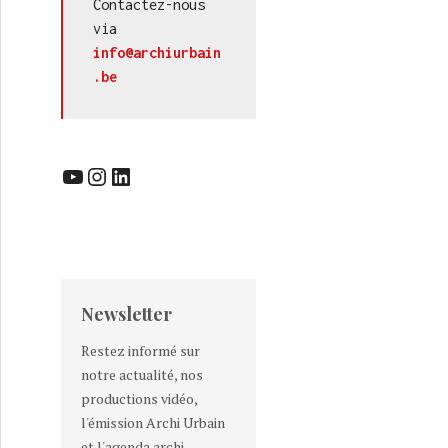
Contactez-nous 
via 
info@archiurbain
.be
YouTube
Instagram
LinkedIn
Newsletter
Restez informé sur
notre actualité, nos
productions vidéo,
l'émission Archi Urbain
et l'agenda archi-