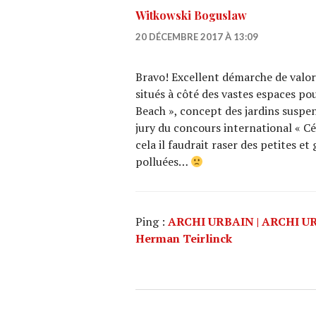
Witkowski Boguslaw
20 DÉCEMBRE 2017 À 13:09
Bravo! Excellent démarche de valori
situés à côté des vastes espaces po
Beach », concept des jardins suspen
jury du concours international « Cé
cela il faudrait raser des petites e
polluées…
Ping :
ARCHI URBAIN | ARCHI URBA
Herman Teirlinck