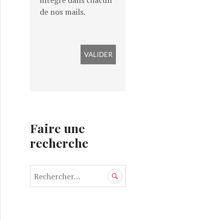
intégré dans chacun
de nos mails.
Faire une
recherche
R
e
c
h
e