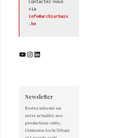
Contactez-nous 
via 
info@archiurbain
.be
YouTube
Instagram
LinkedIn
Newsletter
Restez informé sur
notre actualité, nos
productions vidéo,
l'émission Archi Urbain
et l'agenda archi-