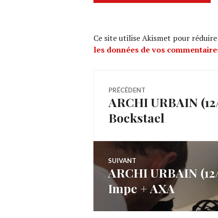
Ce site utilise Akismet pour réduire
les données de vos commentaires
Navigation
PRÉCÉDENT
ARCHI URBAIN (12/1
Article
de
Bockstael
précédent :
l’article
SUIVANT
ARCHI URBAIN (12/1
Article
Impe + AXA
Suivant: