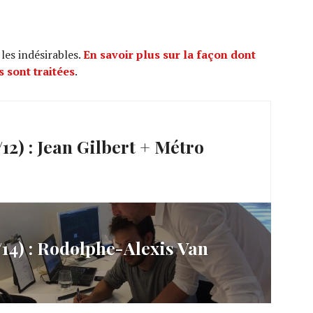
 les indésirables.
En savoir plus sur la façon dont
 sont traitées
.
2) : Jean Gilbert + Métro
4) : Rodolphe-Alexis Van