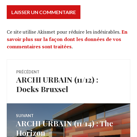
Ce site utilise Akismet pour réduire les indésirables.
En
savoir plus sur la façon dont les données de vos
commentaires sont traitées
.
Navigation
PRÉCÉDENT
ARCHI URBAIN (11/12) :
Article
de
précédent :
Docks Bruxsel
l’article
SUIVANT
ARCHI URBAIN (11/14) : The
Article
Suivant:
Horizon