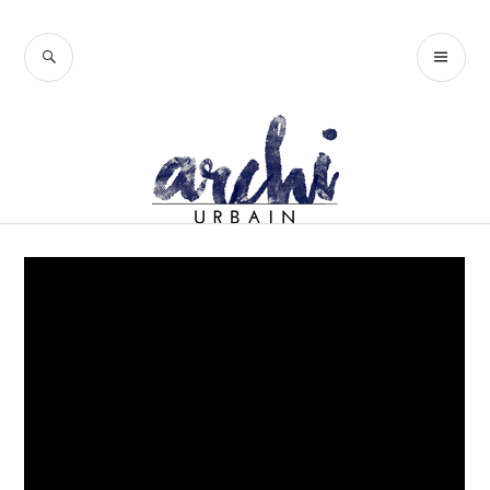
Accéder
au
RECHERCHE
ME
contenu
PR
principal