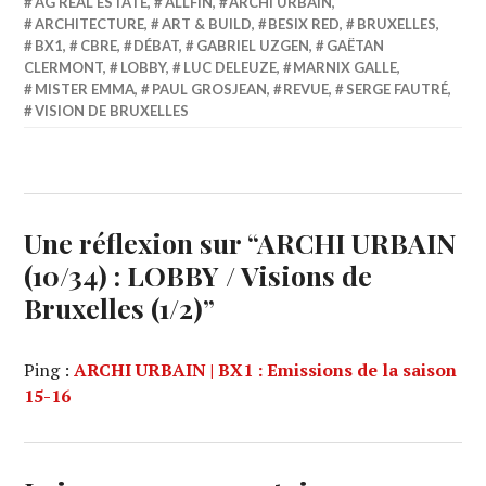
AG REAL ESTATE
,
ALLFIN
,
ARCHI URBAIN
,
ARCHITECTURE
,
ART & BUILD
,
BESIX RED
,
BRUXELLES
,
BX1
,
CBRE
,
DÉBAT
,
GABRIEL UZGEN
,
GAËTAN
CLERMONT
,
LOBBY
,
LUC DELEUZE
,
MARNIX GALLE
,
MISTER EMMA
,
PAUL GROSJEAN
,
REVUE
,
SERGE FAUTRÉ
,
VISION DE BRUXELLES
Une réflexion sur “
ARCHI URBAIN
(10/34) : LOBBY / Visions de
Bruxelles (1/2)
”
Ping :
ARCHI URBAIN | BX1 : Emissions de la saison
15-16