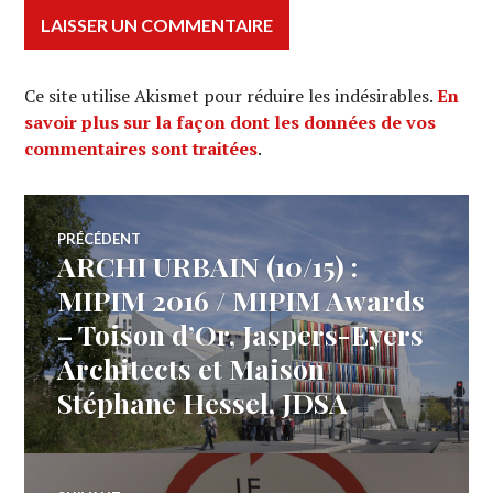
Ce site utilise Akismet pour réduire les indésirables.
En
savoir plus sur la façon dont les données de vos
commentaires sont traitées
.
Navigation
PRÉCÉDENT
ARCHI URBAIN (10/15) :
Article
de
précédent :
MIPIM 2016 / MIPIM Awards
– Toison d’Or, Jaspers-Eyers
l’article
Architects et Maison
Stéphane Hessel, JDSA