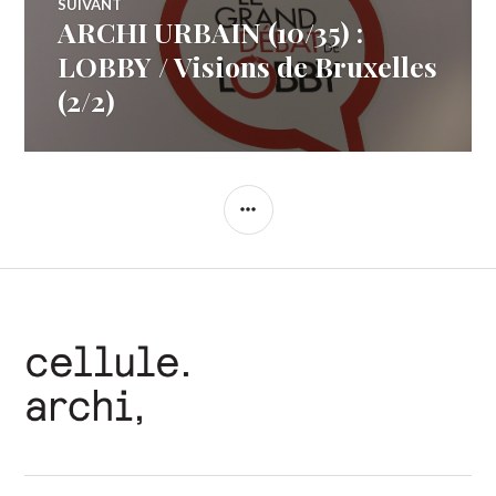
SUIVANT
ARCHI URBAIN (10/35) :
Article
Suivant:
LOBBY / Visions de Bruxelles
(2/2)
COLONNE
LATÉRALE